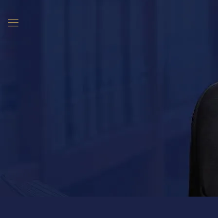
+ 38 (098) 197-37-37
+ 38 (044) 232-48-03
info@diloviposlugy.kiev.ua