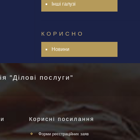
Інші галузі
КОРИСНО
Новини
я "Ділові послуги"
ги
Корисні посилання
Форми реєстраційних заяв