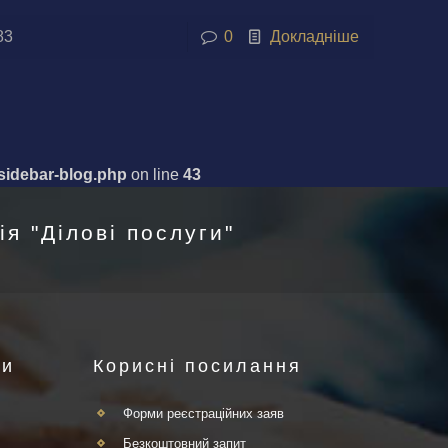
83
0
Докладніше
sidebar-blog.php
on line
43
я "Ділові послуги"
ги
Корисні посилання
Форми реєстраційних заяв
Безкоштовний запит