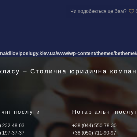
Чи подобається це Вам?
a/diloviposlugy.kiev.ua/www/wp-content/themes/betheme/
класу – Столична юридична компані
чні послуги
Нотаріальні послу
) 232-48-03
+38 (044) 550-78-30
) 197-37-37
+38 (050) 711-90-97